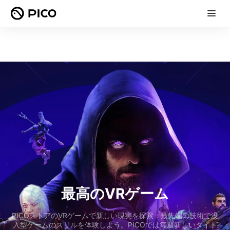
最高のVRゲーム
PICOストアのVRゲームで新しい現実を探索：最先端の技術で没
入型ゲームのスリルを体験しよう。PICOでは毎週新しいタイト