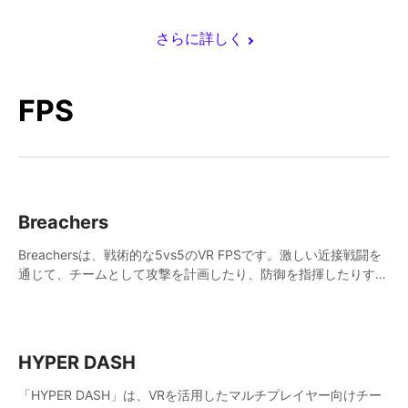
さらに詳しく
FPS
Breachers
Breachersは、戦術的な5vs5のVR FPSです。激しい近接戦闘を
通じて、チームとして攻撃を計画したり、防御を指揮したりする
ことができます。クライミング、ボルト、ラペル、スイング、射
撃、戦略で勝利への道を切り開こう！
HYPER DASH
「HYPER DASH」は、VRを活用したマルチプレイヤー向けチー