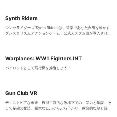
Synth Riders
シンセライダーズ(Synth Riders)は、音楽であなた自身を動かす
ダンス＆リズムアクションゲーム！公式カスタム曲が導入されて
いて、マルチプレイヤーのコミュニティも充実しています！
Warplanes: WW1 Fighters INT
パイロットとして飛行機を操縦しよう！
Gun Club VR
ディストピアな未来、権威主義的な政権下での、暴力と陰謀、そ
して希望の物語。巨大なビルからぶら下がり、致命的な敵と闘い
つつ、都市を悪から解放するために立ち上がりましょう。