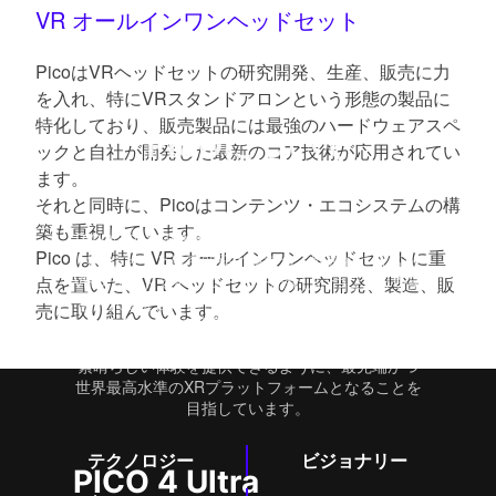
VR オールインワンヘッドセット
PicoはVRヘッドセットの研究開発、生産、販売に力
を入れ、特にVRスタンドアロンという形態の製品に
特化しており、販売製品には最強のハードウェアスペ
PICOについて
ックと自社が開発した最新のコア技術が応用されてい
ます。
PICOで探る、無限の可能性
それと同時に、Picoはコンテンツ・エコシステムの構
築も重視しています。
PICOは2015年3月に設立されました。独自のイノ
Pico は、特に VR オールインワンヘッドセットに重
ベーションと研究開発力を持つ、世界的に有名な
VRブランドです。 ユーザーが新しいつながりを築
点を置いた、VR ヘッドセットの研究開発、製造、販
き、人生を豊かにし、無限の可能性を解き放つこ
売に取り組んでいます。
とを使命とるするPICO は、コミュニティに刺激を
与え、開発者やクリエイターが世界中の消費者に
素晴らしい体験を提供できるように、最先端かつ
世界最高水準のXRプラットフォームとなることを
目指しています。
テクノロジー
ビジョナリー
PICO 4 Ultra