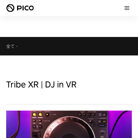
全て
-
Tribe XR | DJ in VR