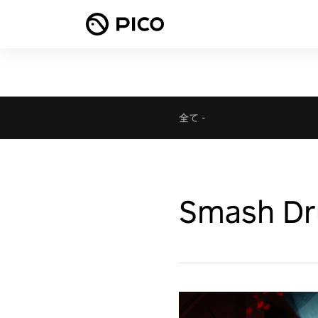
全て
-
Smash D