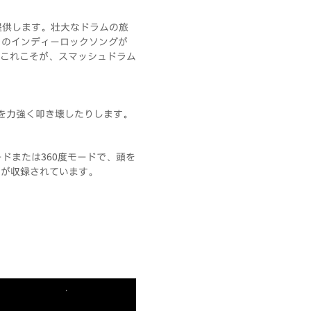
提供します。壮大なドラムの旅
1のインディーロックソングが
これこそが、スマッシュドラム
を力強く叩き壊したりします。
ドまたは360度モードで、頭を
曲が収録されています。