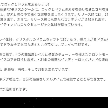
ムでロックとドラムを演奏しよう!
斬新なVRリズムゲームは、ロックとドラムの演奏を楽しむ新たな形を
と、混沌と炎の中で様々な環境を壊しまくります。リリース時には、2
導きます。さらに、リリース後にも新たなコンテンツが追加されます。
イティングなロックミュージック体験が待っています。
プレイ体験：クリスタルのドラムをソフトに叩いたり、燃え上がるドラム
てドラム全てをぶち壊すという荒々しいプレイも可能です。
アを目指す：4つの難易度レベルと多数のチューナーを備えたフロントモー
イスコアを目指します。 • 21曲の豪華なインディーロックバンドの楽
環境：刑務所、廃校、そして月も含まれています！
ンキングを見て、自分の順位をリアルタイムで確認することができます。
ンツが追加されます。