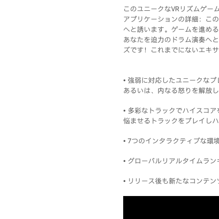
このユニークなVRリズムゲー
アプリケーションの詳細：この
へと誘います。ゲームを進める
あなたを迫力のドラム演奏へと
ズです！これまでにないエキサ
• 強弱に対応したユニークな
あるいは、内なる怒りを解放し
• 多彩なトラックでハイスコ
悩ませるトラックをプレイしハ
• 7つのインタラクティブな
• グローバルリアルタイムラ
• リリース後も新たなコンテ