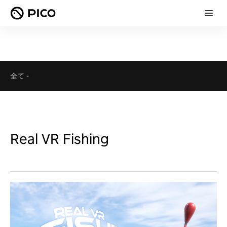
全て
-
Real VR Fishing