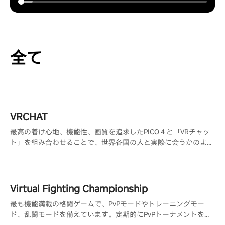
全て
VRCHAT
最高の着け心地、機能性、画質を追求したPICO４と「VRチャッ
ト」を組み合わせることで、世界各国の人と実際に会うかのよう
な交流が可能になり、共通の趣味を持つ人と出会う事ができま
す。
Virtual Fighting Championship
最も機能満載の格闘ゲームで、PvPモードやトレーニングモー
ド、乱闘モードを備えています。定期的にPvPトーナメントを開