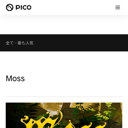
全て
-
最も人気
Moss