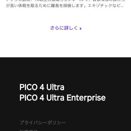
が長い休暇を取るために離島を探検します。エキゾチックなビー
チ、険しい崖、雪をかぶった斜面を横切ってパーティーシティに
向かい、彼らの建物を破壊して栄光の星を勝ち取る最もクールな
方法を見つけましょう。
さらに詳しく
PICO 4 Ultra
PICO 4 Ultra Enterprise
プライバシーポリシー