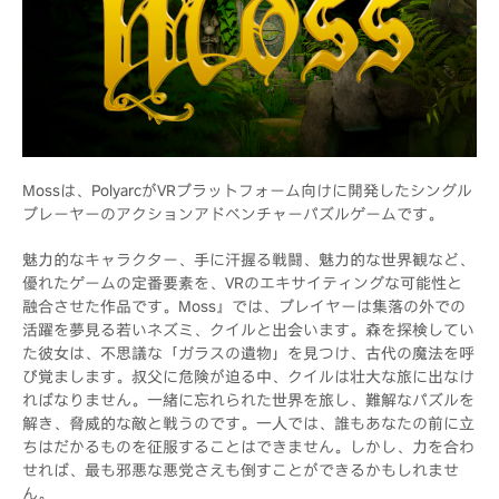
Mossは、PolyarcがVRプラットフォーム向けに開発したシングル
プレーヤーのアクションアドベンチャーパズルゲームです。
魅力的なキャラクター、手に汗握る戦闘、魅力的な世界観など、
優れたゲームの定番要素を、VRのエキサイティングな可能性と
融合させた作品です。Moss』では、プレイヤーは集落の外での
活躍を夢見る若いネズミ、クイルと出会います。森を探検してい
た彼女は、不思議な「ガラスの遺物」を見つけ、古代の魔法を呼
び覚まします。叔父に危険が迫る中、クイルは壮大な旅に出なけ
ればなりません。一緒に忘れられた世界を旅し、難解なパズルを
解き、脅威的な敵と戦うのです。一人では、誰もあなたの前に立
ちはだかるものを征服することはできません。しかし、力を合わ
せれば、最も邪悪な悪党さえも倒すことができるかもしれませ
ん。