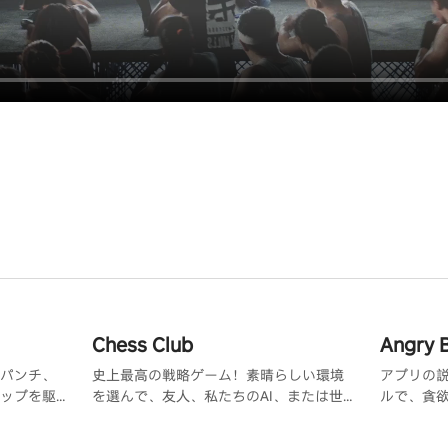
Chess Club
Angry B
パンチ、
史上最高の戦略ゲーム！素晴らしい環境
アプリの説
ップを駆
を選んで、友人、私たちのAI、または世
ルで、貪
ケーショ
界中の何百万人ものチェスファンの一人
るために
に挑戦しましょう。
クなビー