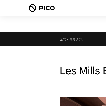
全て
-
最も人気
Les Mill