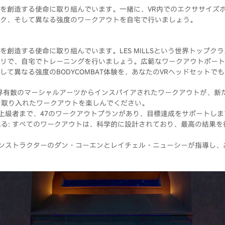
を創造する使命に取り組んでいます。一緒に、VR内でのエクササイズ
ク、そして異なる強度のワークアウトを自宅で行いましょう。
を創造する使命に取り組んでいます。LES MILLSという世界トップク
リで、自宅でトレーニングを行いましょう。広範なワークアウトポート
て異なる強度のBODYCOMBAT体験を、あなたのVRヘッドセットで
: 世界有数のマーシャルアーツからインスパイアされたワークアウトが、新
を取り入れたワークアウトを楽しんでください。
ら上級者まで、47のワークアウトプランがあり、目標達成をサポートしま
る: すべてのワークアウトは、科学的に設計されており、最高の結果
インストラクターのダン・コーエンとレイチェル・ニューシーが指導し