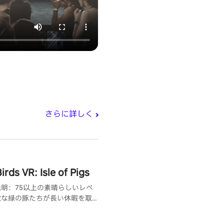
さらに詳しく
irds VR: Isle of Pigs
明：75以上の素晴らしいレベ
欲な緑の豚たちが長い休暇を取
離島を探検します。エキゾチッ
チ、険しい崖、雪をかぶった斜