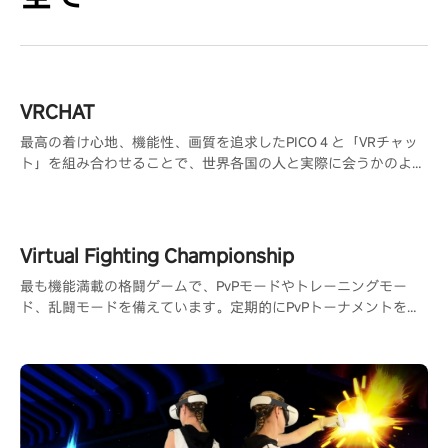
VRCHAT
最高の着け心地、機能性、画質を追求したPICO４と「VRチャッ
ト」を組み合わせることで、世界各国の人と実際に会うかのよう
な交流が可能になり、共通の趣味を持つ人と出会う事ができま
す。
Virtual Fighting Championship
最も機能満載の格闘ゲームで、PvPモードやトレーニングモー
ド、乱闘モードを備えています。定期的にPvPトーナメントを開
催するためのDiscordサーバーもあります。