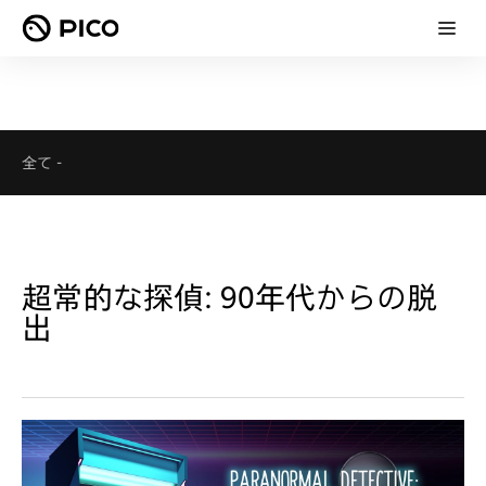
全て
-
超常的な探偵: 90年代からの脱
出