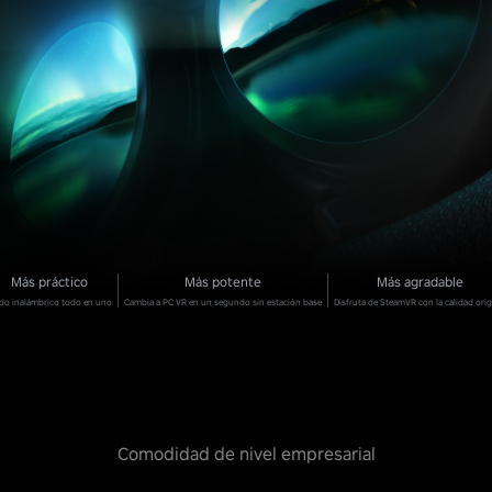
Más práctico
Más potente
Más agradable
o inalámbrico todo en uno
Cambia a PC VR en un segundo sin estación base
Disfruta de SteamVR con la calidad orig
Comodidad de nivel empresarial