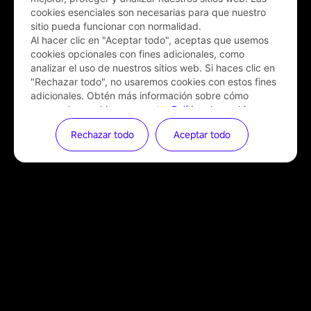
cookies esenciales son necesarias para que nuestro
sitio pueda funcionar con normalidad.
Al hacer clic en "Aceptar todo", aceptas que usemos
cookies opcionales con fines adicionales, como
analizar el uso de nuestros sitios web. Si haces clic en
"Rechazar todo", no usaremos cookies con estos fines
adicionales. Obtén más información sobre cómo
usamos las cookies en nuestra
Política de cookies
.
Puedes
gestionar tus cookies
en cualquier momento.
Rechazar todo
Aceptar todo