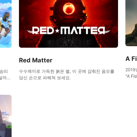
A F
Red Matter
201
 승리
수수께끼로 가득한 붉은 별, 이 곳에 감춰진 음모를
"A F
메탈까지
당신 손으로 파헤쳐 보세요.
니다.
레이어