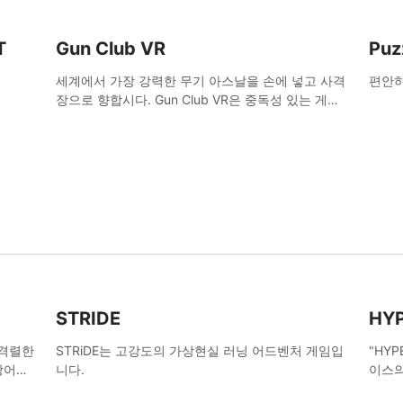
T
Gun Club VR
Puz
세계에서 가장 강력한 무기 아스날을 손에 넣고 사격
편안하
장으로 향합시다. Gun Club VR은 중독성 있는 게임
플레이와 압도적인 리얼리즘이 결합된 궁극의 가상
무기 시뮬레이터입니다.
STRIDE
HY
. 격렬한
STRiDE는 고강도의 가상현실 러닝 어드벤처 게임입
"HY
방어를
니다.
이스의
략 등을