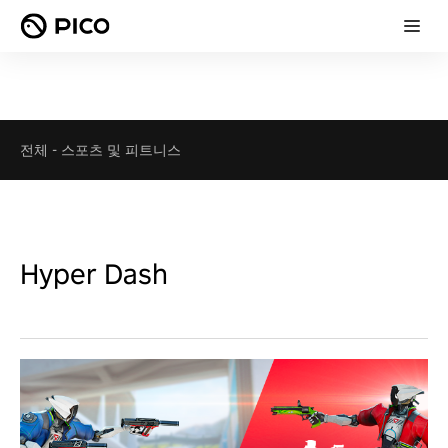
전체
-
스포츠 및 피트니스
Hyper Dash