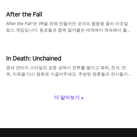
After the Fall
After the Fall®은 VR을 위해 만들어진 궁극의 협동형 좀비 아포칼
립스 게임입니다. 동료들과 함께 얼어붙은 세계에서 계속해서 몰
려오는 좀비 무리와 싸워 생존하세요!
In Death: Unchained
중세 판타지 스타일의 공중 성에서 전투를 벌이고 폐허, 천국, 연
옥, 지옥을 다시 평화로 이끌어주세요. 추방된 영혼들과 천사들이
점령한 허망한 세계에서 화살비를 쏘아 그들을 물리치세요.
더 알아보기