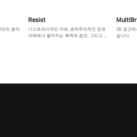
Resist
MultiB
자신만의 음악
디스토피아적인 미래, 권위주의적인 정권
3D 공간에
아래에서 벌어지는 폭력과 음모, 그리고 희
습니다.
망의 이야기.