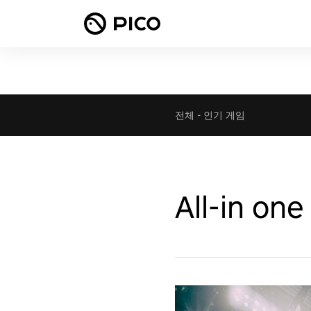
전체
-
인기 게임
All-in on