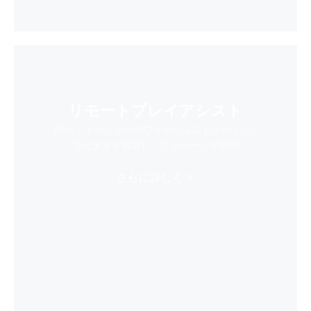
リモートプレイアシスト
VRヘッドセットへのワイヤレスストリーミング
でビデオを鑑賞し、ストレージを節約
さらに詳しく