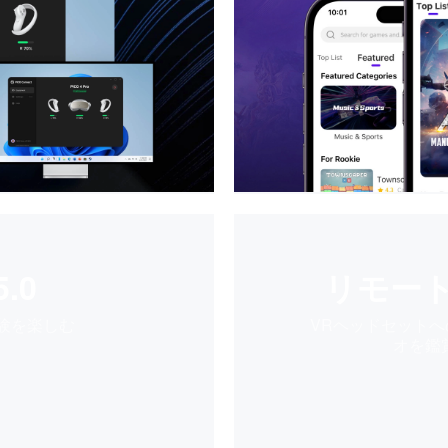
5.0
リモー
験を楽しむ
VRヘッドセット
オを鑑