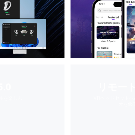
5.0
リモー
験を楽しむ
VRヘッドセット
オを鑑