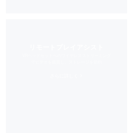
リモートプレイアシスト
VRヘッドセットへのワイヤレスストリーミング
でビデオを鑑賞し、ストレージを節約
さらに詳しく