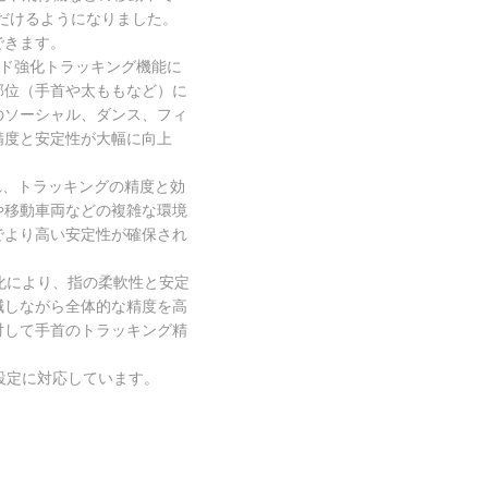
だけるようになりました。
できます。
マルチモード強化トラッキング機能に
部位（手首や太ももなど）に
のソーシャル、ダンス、フィ
精度と安定性が大幅に向上
され、トラッキングの精度と効
や移動車両などの複雑な環境
でより高い安定性が確保され
適化により、指の柔軟性と安定
減しながら全体的な精度を高
対して手首のトラッキング精
比設定に対応しています。
。