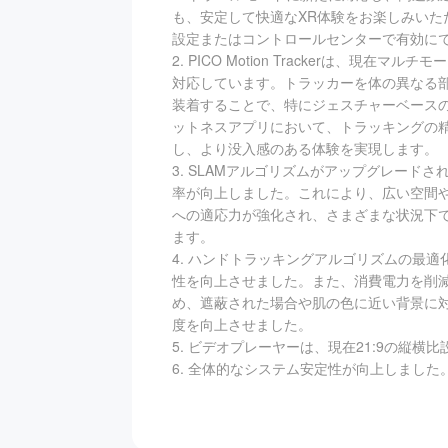
も、安定して快適なXR体験をお楽しみいた
設定またはコントロールセンターで有効に
2. PICO Motion Trackerは、現在
対応しています。トラッカーを体の異なる
装着することで、特にジェスチャーベース
ットネスアプリにおいて、トラッキングの
し、より没入感のある体験を実現します。
3. SLAMアルゴリズムがアップグレード
率が向上しました。これにより、広い空間
への適応力が強化され、さまざまな状況下
ます。
4. ハンドトラッキングアルゴリズムの最
性を向上させました。また、消費電力を削
め、遮蔽された場合や肌の色に近い背景に
度を向上させました。
5. ビデオプレーヤーは、現在21:9の縦横
6. 全体的なシステム安定性が向上しました