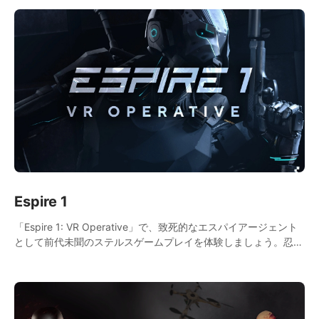
う。新たに追加された弓を使い、最新のシーズン3：ドラゴンス
カルバトルパスでは100レベルの戦利品を楽しむことができま
す。さらに詳しくは、トーナメント情報を得たり、無料のレイダ
ーコインを得たり、開発者と話したり、コミュニティでつhang
るために、Discordに参加しましょう！
Espire 1
「Espire 1: VR Operative」で、致死的なエスパイアージェント
として前代未聞のステルスゲームプレイを体験しましょう。忍び
寄り、撃ち抜く、または両方を選択する自由があります。