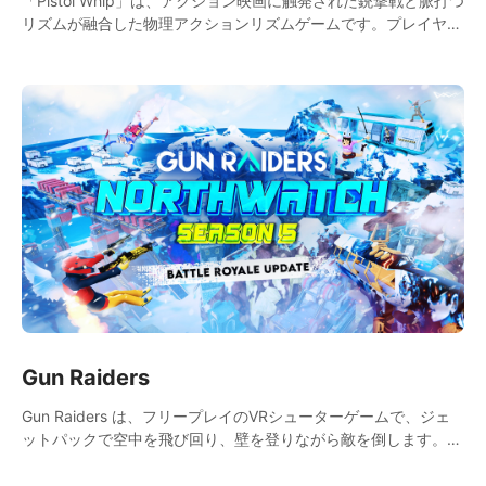
「Pistol Whip」は、アクション映画に触発された銃撃戦と脈打つ
リズムが融合した物理アクションリズムゲームです。プレイヤー
は究極のアクションヒーローとなり、独自のリズムを作り出すこ
とでトップスコアを目指します。
Gun Raiders
Gun Raiders は、フリープレイのVRシューターゲームで、ジェ
ットパックで空中を飛び回り、壁を登りながら敵を倒します。リ
ーダーボードのトップを目指しながら、友人とチャットしたり、
アイテムショップでミームスキンをカスタマイズしたりしましょ