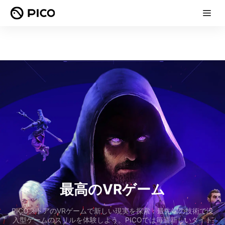
最高のVRゲーム
PICOストアのVRゲームで新しい現実を探索：最先端の技術で没
入型ゲームのスリルを体験しよう。PICOでは毎週新しいタイト