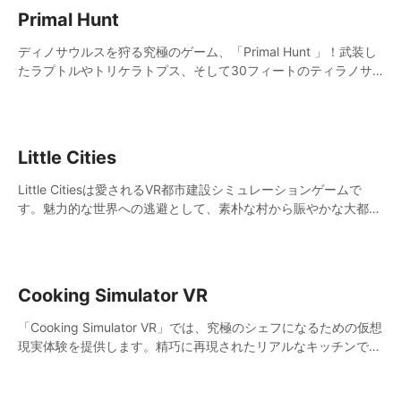
Primal Hunt
ディノサウルスを狩る究極のゲーム、「Primal Hunt 」！武装し
たラプトルやトリケラトプス、そして30フィートのティラノサ
ウルス・レックスと戦い、史上最強のハンターになるための戦い
に挑もう。
Little Cities
Little Citiesは愛されるVR都市建設シミュレーションゲームで
す。魅力的な世界への逃避として、素朴な村から賑やかな大都市
まで、自分だけの小さな街を作成し、それが息づいていく様子を
楽しむことができます。独自のレイアウトを設計し、施設を戦略
的に配置することで、市民が住みたくなる完璧な都市を作り上げ
ます。取り組みやすいゲームプレイながら、多くの発見があり、
Cooking Simulator VR
あなたの創造力を最大限に引き出します。
「Cooking Simulator VR」では、究極のシェフになるための仮想
現実体験を提供します。精巧に再現されたリアルなキッチンで、
各種の調理器具や設備を駆使して、あなたの調理技術を試すこと
ができます。