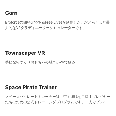
Gorn
Broforceの開発元であるFree Livesが制作した、おどろくほど暴
力的なVRグラディエーターシミュレーターです。
Townscaper VR
手軽な街づくりおもちゃの魅力がVRで蘇る
Space Pirate Trainer
スペースパイレートトレーナーは、空間海賊を目指すプレイヤー
たちのための公式トレーニングプログラムです。一人でプレイす
るか、オンラインで他のスペースパイレートと協力しながら、波
状攻撃を仕掛けるドロイドたちと戦いましょう。