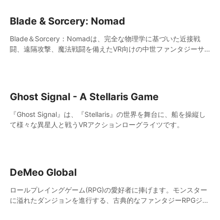
Blade & Sorcery: Nomad
Blade＆Sorcery：Nomadは、完全な物理学に基づいた近接戦
闘、遠隔攻撃、魔法戦闘を備えたVR向けの中世ファンタジーサ
ンドボックスゲームです。強力な戦士、レンジャー、またはソー
サラーとなり、敵を壊滅させましょう。
Ghost Signal - A Stellaris Game
『Ghost Signal』は、『Stellaris』の世界を舞台に、船を操縦し
て様々な異星人と戦うVRアクションローグライツです。
DeMeo Global
ロールプレイングゲーム(RPG)の愛好者に捧げます。モンスター
に溢れたダンジョンを進行する、古典的なファンタジーRPGジャ
ンルに完全に没入する勇気はありますか？