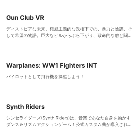
Gun Club VR
ディストピアな未来、権威主義的な政権下での、暴力と陰謀、そ
して希望の物語。巨大なビルからぶら下がり、致命的な敵と闘い
つつ、都市を悪から解放するために立ち上がりましょう。
Warplanes: WW1 Fighters INT
パイロットとして飛行機を操縦しよう！
Synth Riders
シンセライダーズ(Synth Riders)は、音楽であなた自身を動かす
ダンス＆リズムアクションゲーム！公式カスタム曲が導入されて
いて、マルチプレイヤーのコミュニティも充実しています！