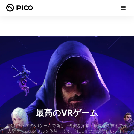
最高のVRゲーム
PICOストアのVRゲームで新しい現実を探索：最先端の技術で没
入型ゲームのスリルを体験しよう。PICOでは毎週新しいタイト