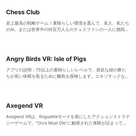
Chess Club
史上最高の戦略ゲーム！素晴らしい環境を選んで、友人、私たち
のAI、または世界中の何百万人ものチェスファンの一人に挑戦し
ましょう。
Angry Birds VR: Isle of Pigs
アプリの説明：75以上の素晴らしいレベルで、貪欲な緑の豚た
ちが長い休暇を取るために離島を探検します。エキゾチックなビ
ーチ、険しい崖、雪をかぶった斜面を横切ってパーティーシティ
に向かい、彼らの建物を破壊して栄光の星を勝ち取る最もクール
な方法を見つけましょう。
Axegend VR
Axegend VRは、Rogueliteモードを基にしたアクションストラテ
ジーゲームで、"Orcs Must Die"に触発された体験が詰まってい
ます。プレイヤーは手斧だけを装備した新人からスタートし、時
間と共に多様な武器と戦術を解禁し、勇敢さと知恵を用いて熟練