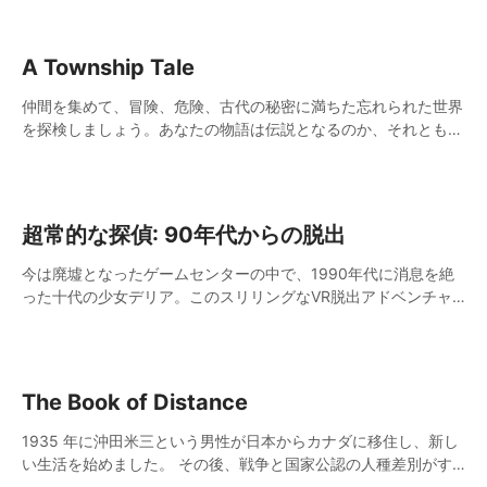
A Township Tale
仲間を集めて、冒険、危険、古代の秘密に満ちた忘れられた世界
を探検しましょう。あなたの物語は伝説となるのか、それとも悲
劇に終わってしまうのか。
超常的な探偵: 90年代からの脱出
今は廃墟となったゲームセンターの中で、1990年代に消息を絶
った十代の少女デリア。このスリリングなVR脱出アドベンチャ
ーで、彼女を見つけ出せるかどうかはあなた次第！ 90年代の最
高のアーケードゲームで遊びながら、手強いパズルを解いて、謎
解きのヒントを探そう！
The Book of Distance
1935 年に沖田米三という男性が日本からカナダに移住し、新し
い生活を始めました。 その後、戦争と国家公認の人種差別がす
べてを変えてしまいました。敵とみなされるようになったので