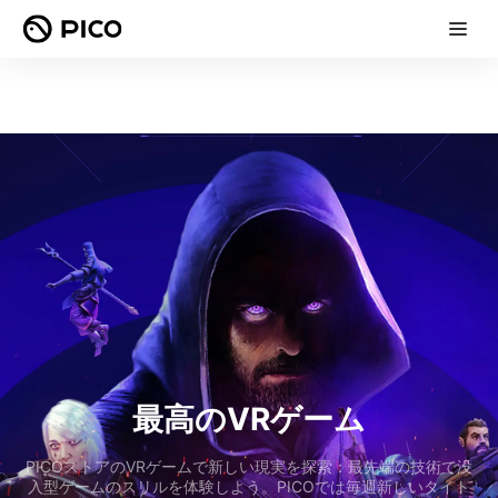
最高のVRゲーム
PICOストアのVRゲームで新しい現実を探索：最先端の技術で没
入型ゲームのスリルを体験しよう。PICOでは毎週新しいタイト