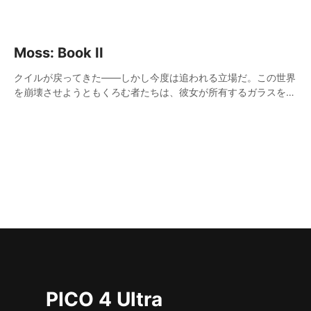
す。 彼の孫は失われたものを取り戻すため、移民と家族の感情
地勢を通してインタラクティブな仮想の旅に私たちを案内。
Moss: Book II
クイルが戻ってきた――しかし今度は追われる立場だ。この世界
を崩壊させようともくろむ者たちは、彼女が所有するガラスをね
らっている。どんな手を使ってでも奪うつもりだ。 世界を救お
うとするクイルを後押しできるのは、あなたしかいない。伝説は
ふたりでつくるのだ。
PICO 4 Ultra