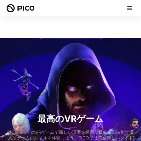
最高のVRゲーム
PICOストアのVRゲームで新しい現実を探索：最先端の技術で没
入型ゲームのスリルを体験しよう。PICOでは毎週新しいタイト