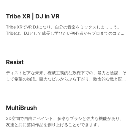
Tribe XR | DJ in VR
Tribe XRでVR DJになり、自分の音楽をミックスしましょう。
Tribeは、DJとして成長し学びたい初心者からプロまでのコミュ
ニティです。
Resist
ディストピアな未来、権威主義的な政権下での、暴力と陰謀、そ
して希望の物語。巨大なビルからぶら下がり、致命的な敵と闘い
つつ、都市を悪から解放するために立ち上がりましょう。
MultiBrush
3D空間で自由にペイント。多彩なブラシと強力な機能があり、
友達と共に芸術作品を創り上げることができます。