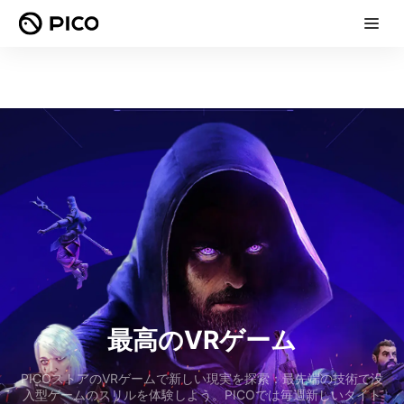
最高のVRゲーム
PICOストアのVRゲームで新しい現実を探索：最先端の技術で没
入型ゲームのスリルを体験しよう。PICOでは毎週新しいタイト