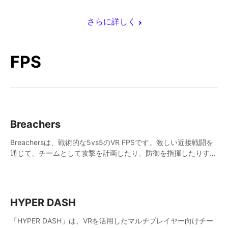
さらに詳しく
FPS
Breachers
Breachersは、戦術的な5vs5のVR FPSです。激しい近接戦闘を
通じて、チームとして攻撃を計画したり、防御を指揮したりする
ことができます。クライミング、ボルト、ラペル、スイング、射
撃、戦略で勝利への道を切り開こう！
HYPER DASH
「HYPER DASH」は、VRを活用したマルチプレイヤー向けチー