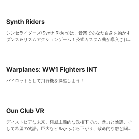
Synth Riders
シンセライダーズ(Synth Riders)は、音楽であなた自身を動かす
ダンス＆リズムアクションゲーム！公式カスタム曲が導入されて
いて、マルチプレイヤーのコミュニティも充実しています！
Warplanes: WW1 Fighters INT
パイロットとして飛行機を操縦しよう！
Gun Club VR
ディストピアな未来、権威主義的な政権下での、暴力と陰謀、そ
して希望の物語。巨大なビルからぶら下がり、致命的な敵と闘い
つつ、都市を悪から解放するために立ち上がりましょう。