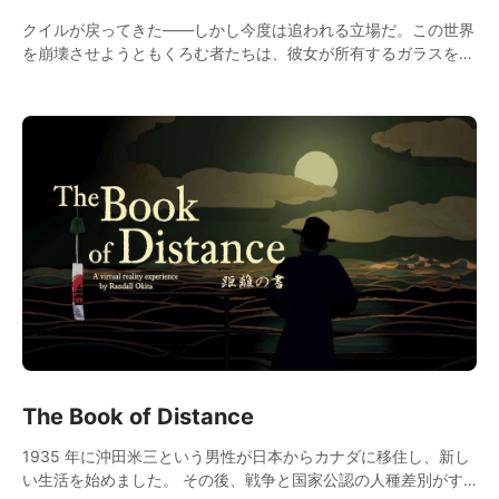
クイルが戻ってきた――しかし今度は追われる立場だ。この世界
を崩壊させようともくろむ者たちは、彼女が所有するガラスをね
らっている。どんな手を使ってでも奪うつもりだ。 世界を救お
うとするクイルを後押しできるのは、あなたしかいない。伝説は
ふたりでつくるのだ。
The Book of Distance
1935 年に沖田米三という男性が日本からカナダに移住し、新し
い生活を始めました。 その後、戦争と国家公認の人種差別がす