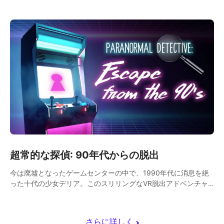
べてを変えてしまいました。敵とみなされるようになったので
す。 彼の孫は失われたものを取り戻すため、移民と家族の感情
地勢を通してインタラクティブな仮想の旅に私たちを案内。
超常的な探偵: 90年代からの脱出
今は廃墟となったゲームセンターの中で、1990年代に消息を絶
った十代の少女デリア。このスリリングなVR脱出アドベンチャ
ーで、彼女を見つけ出せるかどうかはあなた次第！ 90年代の最
高のアーケードゲームで遊びながら、手強いパズルを解いて、謎
解きのヒントを探そう！
さらに詳しく