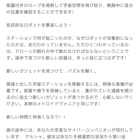
吸盤付きのロープを発射して宇宙空間を飛び回り、戦闘中に自分
の位置を確認することができます！
反抗的なロボットを撃退しよう <
ステーションで何が起こったのか、なぜロボットが攻撃的になっ
たのかは、まだわかっていません。ただひとつわかっているの
は、ドローンの群れの中で戦わなければならないということで
す。途中で見つけた新しい武器は、きっと役に立つはずです！
新しいガジェットを見つけて、パズルを解く。
廃墟と化した宇宙ステーションを移動するには、特殊な装備が必
要です。部屋や廊下を探検していると、塞がれていた通路を開け
るのに役立つ新しいガジェットが見つかるので、心配しないでく
ださい。本物のメトロイドヴァニアと同じです！
新しい仲間と仲良くなろう！<
旅の途中には、あなたの忠実なサイバーコンパニオンが同行して
います： アルシャ。彼女はあなたを絶望的な状況から救い出