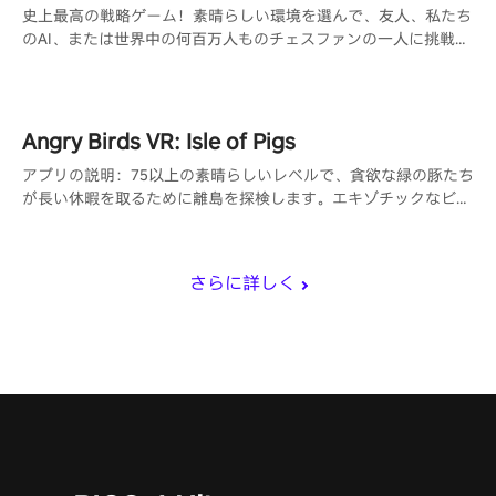
史上最高の戦略ゲーム！素晴らしい環境を選んで、友人、私たち
のAI、または世界中の何百万人ものチェスファンの一人に挑戦し
ましょう。
Angry Birds VR: Isle of Pigs
アプリの説明：75以上の素晴らしいレベルで、貪欲な緑の豚たち
が長い休暇を取るために離島を探検します。エキゾチックなビー
チ、険しい崖、雪をかぶった斜面を横切ってパーティーシティに
向かい、彼らの建物を破壊して栄光の星を勝ち取る最もクールな
方法を見つけましょう。
さらに詳しく