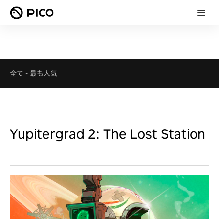
全て
-
最も人気
Yupitergrad 2: The Lost Station