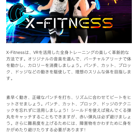
X-Fitnessは、VRを活用した全身トレーニングの楽しく革新的な
方法です。オリジナルの音楽を選んで、バーチャルアリーナで体
を動かし、カロリーを消費しましょう。パンチ、カット、ブロッ
ク、ドッジなどの動きを駆使して、理想のスリムな体を目指しま
す。
素早く動き、正確なパンチを打ち、リズムに合わせてビートをヒ
ットさせましょう。パンチ、カット、ブロック、ドッジのテクニ
ックを忘れずに活用しましょう！シールドを使えば飛んでくる弾
丸をキャッチすることもできますが、赤い弾丸は必ず避けましょ
う。さらに難易度を上げるためには、障害物をかわすために身を
かがめたり避けたりする必要があります！