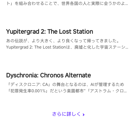
ト」を組み合わせることで、世界各国の人と実際に会うかのよう
な交流が可能になり、共通の趣味を持つ人と出会う事ができま
す。
Yupitergrad 2: The Lost Station
あの伝説が、より大きく、より良くなって帰ってきました。
Yupitergrad 2: The Lost Stationは、廃墟と化した宇宙ステーショ
ンでロープに揺られ、ロボットと戦い、パズルを解くメトロイド
ヴァニア風のVRアドベンチャーゲームです。
Dyschronia: Chronos Alternate
『ディスクロニア: CA』の舞台となるのは、AIが管理するため
「犯罪発生率0.001%」だという楽園都市”「アストラム・クロー
ズ」。しかしその都市で起こるはずがなかった殺人事件が発生
し。
さらに詳しく