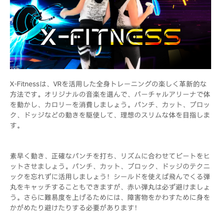
X-Fitnessは、VRを活用した全身トレーニングの楽しく革新的な
方法です。オリジナルの音楽を選んで、バーチャルアリーナで体
を動かし、カロリーを消費しましょう。パンチ、カット、ブロッ
ク、ドッジなどの動きを駆使して、理想のスリムな体を目指しま
す。
素早く動き、正確なパンチを打ち、リズムに合わせてビートをヒ
ットさせましょう。パンチ、カット、ブロック、ドッジのテクニ
ックを忘れずに活用しましょう！シールドを使えば飛んでくる弾
丸をキャッチすることもできますが、赤い弾丸は必ず避けましょ
う。さらに難易度を上げるためには、障害物をかわすために身を
かがめたり避けたりする必要があります！