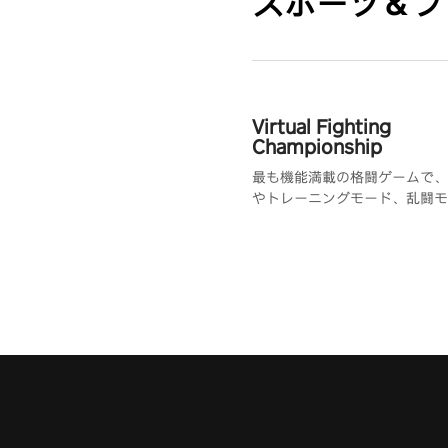
スポーツ＆フ
Virtual Fighting
Championship
最も機能満載の格闘ゲームで、P
やトレーニングモード、乱闘モ
えています。定期的にPvPトー
開催するためのDiscordサー
す。