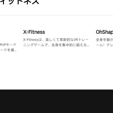
ィットネス
X-Fitness
OhShape
X-Fitnessは、楽しくて革新的なVRトレー
全身を動か
vPモード
ニングゲームで、全身を集中的に鍛える
ーム！テレビ番
ードを備
ことができます。オリジナル曲の中から
インスパ
ナメントを
好きな曲を選んで、カロリーを消費しま
パンチ、
バーもありま
しょう！
ています