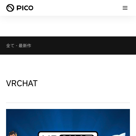
全て
-
最新作
VRCHAT