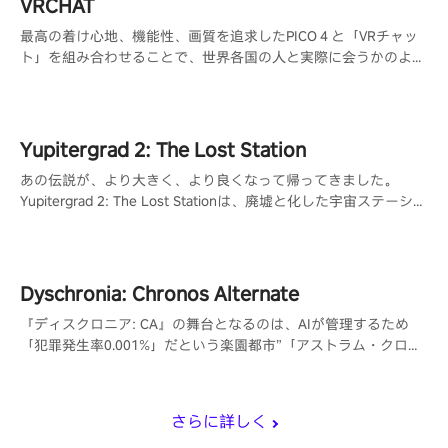
VRCHAT
最高の着け心地、機能性、画質を追求したPICO４と「VRチャッ
ト」を組み合わせることで、世界各国の人と実際に会うかのよう
な交流が可能になり、共通の趣味を持つ人と出会う事ができま
す。
Yupitergrad 2: The Lost Station
あの伝説が、より大きく、より良くなって帰ってきました。
Yupitergrad 2: The Lost Stationは、廃墟と化した宇宙ステーショ
ンでロープに揺られ、ロボットと戦い、パズルを解くメトロイド
ヴァニア風のVRアドベンチャーゲームです。
Dyschronia: Chronos Alternate
『ディスクロニア: CA』の舞台となるのは、AIが管理するため
「犯罪発生率0.001%」だという楽園都市”「アストラム・クロー
ズ」。しかしその都市で起こるはずがなかった殺人事件が発生
し。
さらに詳しく