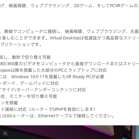
げ、映画視聴、ウェブブラウジング、2Dゲーム、そしてPCVRゲーム
topを使えば、無線でコンピュータに接続し、映画視聴、ウェブブラウジング、
楽しむことができます。Virtual Desktopは低遅延かつ高品質なス
プリケーションです。
続し、数秒で切り替え可能
180/360度のビデオをコンピュータから直接ダウンロードまたはストリ
cOS Mojave以降を搭載した大部分のPCとラップトップに対応
Windows 10か11を搭載したVR Ready PCが必要
、キーボード、ゲームパッドに対応
イサイド/オーバーアンダーコンテンツに対応
場合、モニターを切り替え可能
ョンを搭載
ト接続に対応（ルーターでUPnPを有効にします）
またはAXルーターは、Ethernetケーブルで接続してください。