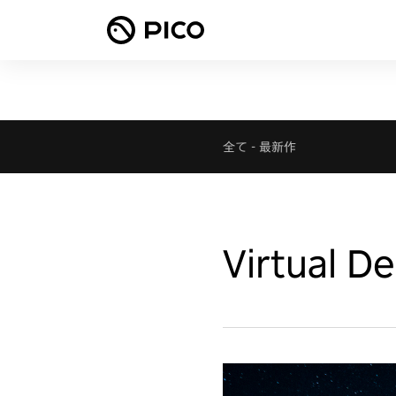
全て
-
最新作
Virtual D