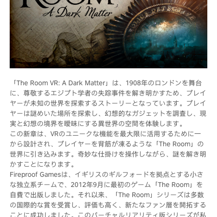
「The Room VR: A Dark Matter」は、1908年のロンドンを舞台
に、尊敬するエジプト学者の失踪事件を解き明かすため、プレイ
ヤーが未知の世界を探索するストーリーとなっています。プレイ
ヤーは謎めいた場所を探索し、幻想的なガジェットを調査し、現
実と幻想の境界を曖昧にする異世界の空間を体験します。
この新章は、VRのユニークな機能を最大限に活用するために一
から設計され、プレイヤーを背筋が凍るような「The Room」の
世界に引き込みます。奇妙な仕掛けを操作しながら、謎を解き明
かすことになります。
Fireproof Gamesは、イギリスのギルフォードを拠点とする小さ
な独立系チームで、2012年9月に最初のゲーム「The Room」を
自費で出版しました。それ以来、「The Room」シリーズは多数
の国際的な賞を受賞し、評価も高く、新たなファン層を開拓する
ことに成功しました。このバーチャルリアリティ版シリーズが私