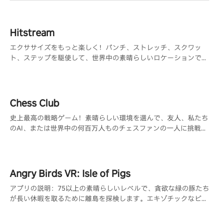
Hitstream
エクササイズをもっと楽しく！パンチ、ストレッチ、スクワッ
ト、ステップを駆使して、世界中の素晴らしいロケーションで楽
しむ360°ゲーム
Chess Club
史上最高の戦略ゲーム！素晴らしい環境を選んで、友人、私たち
のAI、または世界中の何百万人ものチェスファンの一人に挑戦し
ましょう。
Angry Birds VR: Isle of Pigs
アプリの説明：75以上の素晴らしいレベルで、貪欲な緑の豚たち
が長い休暇を取るために離島を探検します。エキゾチックなビー
チ、険しい崖、雪をかぶった斜面を横切ってパーティーシティに