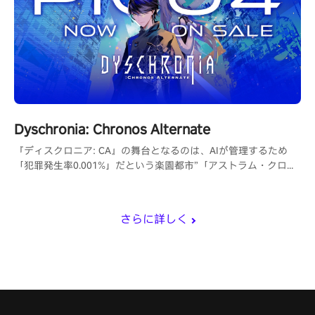
Dyschronia: Chronos Alternate
『ディスクロニア: CA』の舞台となるのは、AIが管理するため
「犯罪発生率0.001%」だという楽園都市”「アストラム・クロー
ズ」。しかしその都市で起こるはずがなかった殺人事件が発生
し。
さらに詳しく