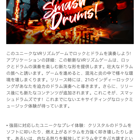
このユニークなVRリズムゲームでロックとドラムを演奏しよう!
アプリケーションの詳細：この斬新なVRリズムゲームは、ロッ
クとドラムの演奏を楽しむ新たな形を提供します。壮大なドラム
の旅へと誘います。ゲームを進めると、混沌と炎の中で様々な環
境を壊しまくります。リリース時には、21のインディーロックソ
ングがあなたを迫力のドラム演奏へと導きます。さらに、リリー
ス後にも新たなコンテンツが追加されます。これこそが、スマッ
シュドラムズです！これまでにないエキサイティングなロックミ
ュージック体験が待っています。
• 強弱に対応したユニークなプレイ体験：クリスタルのドラムを
ソフトに叩いたり、燃え上がるドラムを力強く叩き壊したりしま
す。あるいは、内なる怒りを解放してドラム全てをぶち壊すとい