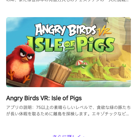
ましょう。
Angry Birds VR: Isle of Pigs
アプリの説明：75以上の素晴らしいレベルで、貪欲な緑の豚たち
が長い休暇を取るために離島を探検します。エキゾチックなビー
チ、険しい崖、雪をかぶった斜面を横切ってパーティーシティに
向かい、彼らの建物を破壊して栄光の星を勝ち取る最もクールな
方法を見つけましょう。