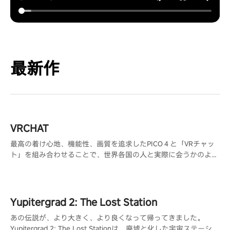
最新作
VRCHAT
最高の着け心地、機能性、画質を追求したPICO４と「VRチャッ
ト」を組み合わせることで、世界各国の人と実際に会うかのよう
な交流が可能になり、共通の趣味を持つ人と出会う事ができま
す。
Yupitergrad 2: The Lost Station
あの伝説が、より大きく、より良くなって帰ってきました。
Yupitergrad 2: The Lost Stationは、廃墟と化した宇宙ステーショ