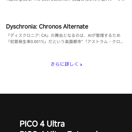
ンでロープに揺られ、ロボットと戦い、パズルを解くメトロイド
ヴァニア風のVRアドベンチャーゲームです。
Dyschronia: Chronos Alternate
『ディスクロニア: CA』の舞台となるのは、AIが管理するため
「犯罪発生率0.001%」だという楽園都市”「アストラム・クロー
ズ」。しかしその都市で起こるはずがなかった殺人事件が発生
し。
さらに詳しく
PICO 4 Ultra