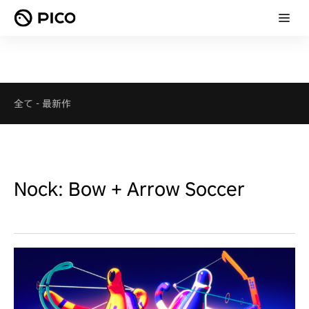
全て
-
最新作
Nock: Bow + Arrow Soccer