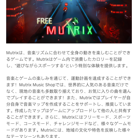
Mutrixは、音楽リズムに合わせて全身の動きを楽しむことができ
るゲームです。Mutrixはゲーム内で消費したカロリーを記録
し、"遊びながらスポーツする"という特別な体験を提供します。
音楽とゲームの楽しみを通じて、運動計画を達成することができ
ます！Mutrix Music Shopでは、世界的に人気のある音楽だけで
なく、現地の音楽も多数取り揃えており、お気に入りの曲を選ん
でプレイすることができます！また、Mutrixではプレイヤーが自
分自身で音楽マップを作成することをサポートし、推奨していま
す。作成したマップはゲームにアップロードして他の人と共有す
ることができます。さらに、Mutrixにはフリーモード、スポーツ
モード、コースモード、チャレンジモードなど、様々なゲームモ
ードがあります。Mutrixには、地域の文化や特色を反映した様々
なテーマシーンもあります。