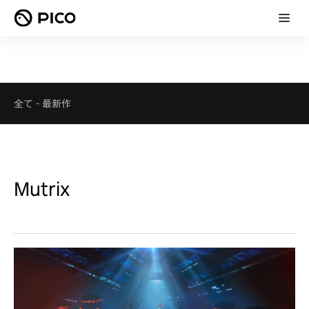
全て
-
最新作
Mutrix