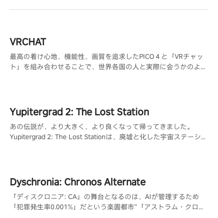
VRCHAT
最高の着け心地、機能性、画質を追求したPICO４と「VRチャッ
ト」を組み合わせることで、世界各国の人と実際に会うかのよう
な交流が可能になり、共通の趣味を持つ人と出会う事ができま
す。
Yupitergrad 2: The Lost Station
あの伝説が、より大きく、より良くなって帰ってきました。
Yupitergrad 2: The Lost Stationは、廃墟と化した宇宙ステーショ
ンでロープに揺られ、ロボットと戦い、パズルを解くメトロイド
ヴァニア風のVRアドベンチャーゲームです。
Dyschronia: Chronos Alternate
『ディスクロニア: CA』の舞台となるのは、AIが管理するため
「犯罪発生率0.001%」だという楽園都市”「アストラム・クロー
ズ」。しかしその都市で起こるはずがなかった殺人事件が発生