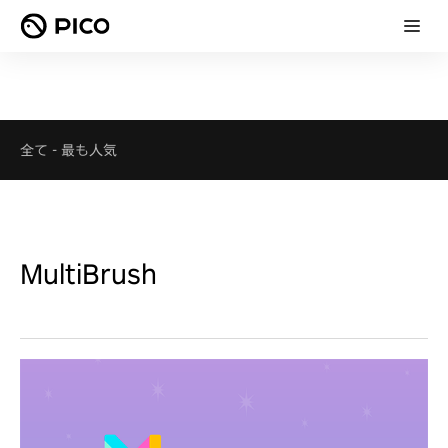
全て
-
最も人気
MultiBrush