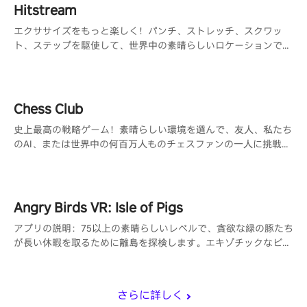
Hitstream
エクササイズをもっと楽しく！パンチ、ストレッチ、スクワッ
ト、ステップを駆使して、世界中の素晴らしいロケーションで楽
しむ360°ゲーム
Chess Club
史上最高の戦略ゲーム！素晴らしい環境を選んで、友人、私たち
のAI、または世界中の何百万人ものチェスファンの一人に挑戦し
ましょう。
Angry Birds VR: Isle of Pigs
アプリの説明：75以上の素晴らしいレベルで、貪欲な緑の豚たち
が長い休暇を取るために離島を探検します。エキゾチックなビー
チ、険しい崖、雪をかぶった斜面を横切ってパーティーシティに
向かい、彼らの建物を破壊して栄光の星を勝ち取る最もクールな
方法を見つけましょう。
さらに詳しく