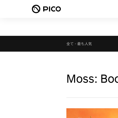
全て
-
最も人気
Moss: Boo