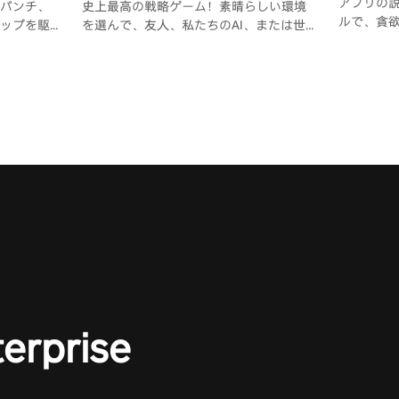
アプリの説
パンチ、
史上最高の戦略ゲーム！素晴らしい環境
ルで、貪
ップを駆
を選んで、友人、私たちのAI、または世
るために
ケーショ
界中の何百万人ものチェスファンの一人
クなビー
に挑戦しましょう。
面を横切
い、彼ら
ち取る最
う。
terprise