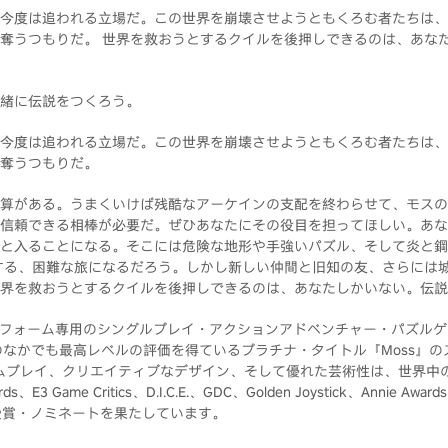
今度は追われる立場だ。この世界を崩壊させようともくろむ者たちは、
奪うつもりだ。 世界を救おうとするクイルを後押しできるのは、あな
緒に伝説をつくろう。
今度は追われる立場だ。この世界を崩壊させようともくろむ者たちは、
奪うつもりだ。
算がある。うまくいけば残酷なアーケインの支配を終わらせて、モスの
信頼できる相棒が必要だ。ぜひあなたにその役目を担ってほしい。あな
と入ることになる。そこには危険な地形や手強いパズル、そして炎と鋼
する、困難な旅になるだろう。しかし新しい仲間と旧知の友、さらには
界を救おうとするクイルを後押しできるのは、あなたしかいない。伝説
ットフォーム専用のシングルプレイ・アクションアドベンチャー・パズルゲ
のなかでも最高レベルの評価を得ているプラチナ・タイトル『Moss』
ームプレイ、クリエイティブなデザイン、そして優れた芸術性は、世界中
ds、E3 Game Critics、D.I.C.E.、GDC、Golden Joystick、Ann
受賞・ノミネートを果たしています。