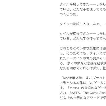
クイルが戻ってきた――しかし
ている。どんな手を使ってでも
つくるのだ。
クイルの物語に入りこんで、一
クイルが戻ってきた――しかし
ている。どんな手を使ってでも
けれどもこの小さな英雄には勝
う。そのためにも、クイルには
れたアーケインの城の奥深くへ
る。 多くの栄光と悲痛を経験
なたを助けてくれるはずだ。世
『Moss:第２巻』はVRプラ
２弾となる本作は、VRゲーム
す。『Moss』の直感的なゲ
され、BAFTA、The Game Awar
80以上の世界的なアワードで