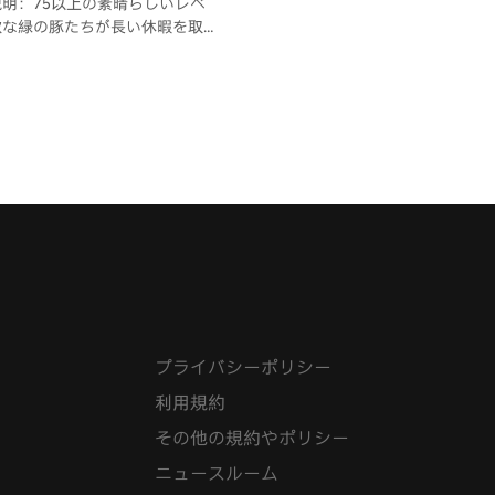
明：75以上の素晴らしいレベ
欲な緑の豚たちが長い休暇を取
離島を探検します。エキゾチッ
チ、険しい崖、雪をかぶった斜
ってパーティーシティに向か
の建物を破壊して栄光の星を勝
もクールな方法を見つけましょ
プライバシーポリシー
利用規約
その他の規約やポリシー
ニュースルーム