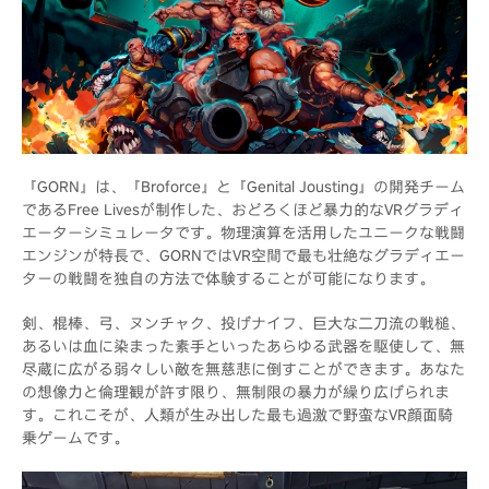
『GORN』は、『Broforce』と『Genital Jousting』の開発チーム
であるFree Livesが制作した、おどろくほど暴力的なVRグラディ
エーターシミュレータです。物理演算を活用したユニークな戦闘
エンジンが特長で、GORNではVR空間で最も壮絶なグラディエー
ターの戦闘を独自の方法で体験することが可能になります。
剣、棍棒、弓、ヌンチャク、投げナイフ、巨大な二刀流の戦槌、
あるいは血に染まった素手といったあらゆる武器を駆使して、無
尽蔵に広がる弱々しい敵を無慈悲に倒すことができます。あなた
の想像力と倫理観が許す限り、無制限の暴力が繰り広げられま
す。これこそが、人類が生み出した最も過激で野蛮なVR顔面騎
乗ゲームです。