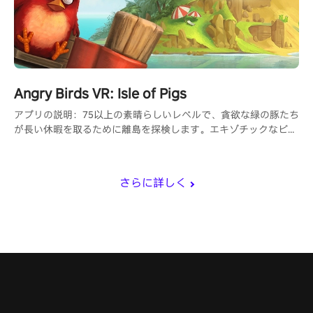
Angry Birds VR: Isle of Pigs
アプリの説明：75以上の素晴らしいレベルで、貪欲な緑の豚たち
が長い休暇を取るために離島を探検します。エキゾチックなビー
チ、険しい崖、雪をかぶった斜面を横切ってパーティーシティに
向かい、彼らの建物を破壊して栄光の星を勝ち取る最もクールな
方法を見つけましょう。
さらに詳しく