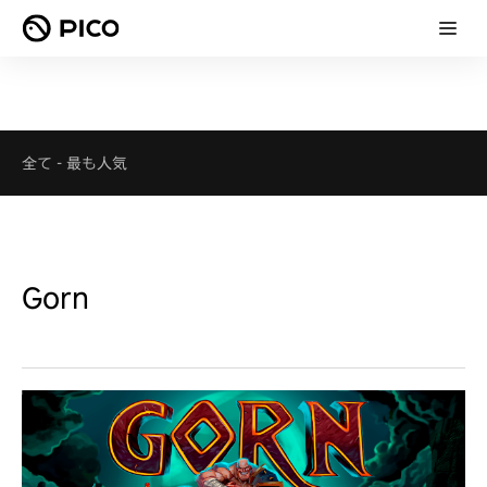
全て
-
最も人気
Gorn