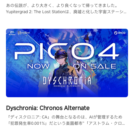
あの伝説が、より大きく、より良くなって帰ってきました。
Yupitergrad 2: The Lost Stationは、廃墟と化した宇宙ステーショ
ンでロープに揺られ、ロボットと戦い、パズルを解くメトロイド
ヴァニア風のVRアドベンチャーゲームです。
Dyschronia: Chronos Alternate
『ディスクロニア: CA』の舞台となるのは、AIが管理するため
「犯罪発生率0.001%」だという楽園都市”「アストラム・クロー
ズ」。しかしその都市で起こるはずがなかった殺人事件が発生