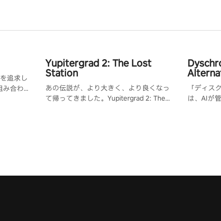
Yupitergrad 2: The Lost
Dyschr
Station
Alterna
を追求し
あの伝説が、より大きく、より良くなっ
『ディスク
を組み合わせ
て帰ってきました。Yupitergrad 2: The
は、AIが
に会うか
Lost Stationは、廃墟と化した宇宙ステー
0.001
通の趣味
ションでロープに揺られ、ロボットと戦
ム・クロ
。
い、パズルを解くメトロイドヴァニア風
るはずが
のVRアドベンチャーゲームです。