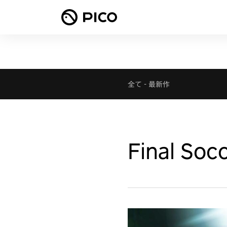
全て
-
最新作
Final Soc