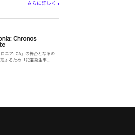
さらに詳しく
onia: Chronos
te
ロニア: CA』の舞台となるの
管理するため「犯罪発生率
%」だという楽園都市”「アストラ
ーズ」。しかしその都市で起こ
なかった殺人事件が発生し。