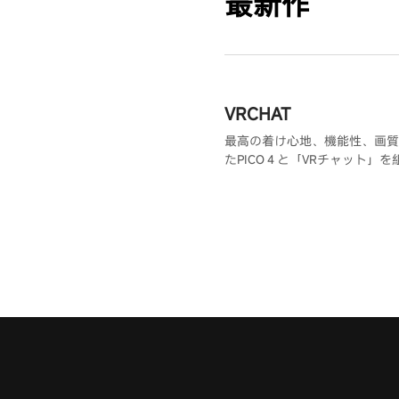
最新作
VRCHAT
最高の着け心地、機能性、画質
たPICO４と「VRチャット」
ることで、世界各国の人と実際
のような交流が可能になり、共
を持つ人と出会う事ができます