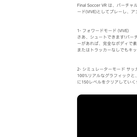
Final Soccer VR は
ード(VIVE)としてプレーし
1- フォワードモード (VIVE)
さあ、シュートできます!バー
ーがあれば、完全なボディで素
またはトラッカーなしでもキッ
2- シミュレーターモード サッカ
100%リアルなグラフィック
に150レベルをクリアしてい