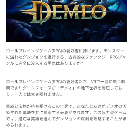
ロールプレイングゲーム(RPG)の愛好者に捧げます。モンスター
に溢れたダンジョンを進行する、古典的なファンタジーRPGジャ
ンルに完全に没入する勇気はありますか？
ロールプレイングゲーム(RPG)の愛好者たち、VRで一緒に戦う時
間です！ダークフォースが「デメオ」の地下世界を制圧してお
り、一人では生き残れません。
脅威と宝物が待ち受けるこの世界で、あなたと友達がデメオの汚
染された墓地を共に探索する必要があります。この協力型ゲーム
では、適切な英雄を選んでダンジョンの深淵を攻略することが求
められます。