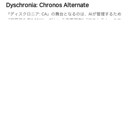
Dyschronia: Chronos Alternate
『ディスクロニア: CA』の舞台となるのは、AIが管理するため
「犯罪発生率0.001%」だという楽園都市”「アストラム・クロー
ズ」。しかしその都市で起こるはずがなかった殺人事件が発生
し。
さらに詳しく
PICO 4 Ultra
PICO 4 Ultra Enterprise