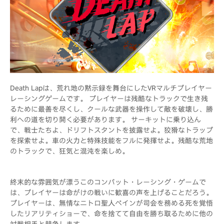
Death Lapは、荒れ地の黙示録を舞台にしたVRマルチプレイヤー
レーシングゲームです。 プレイヤーは残酷なトラックで生き残
るために最善を尽くし、クールな武器を操作して敵を破壊し、勝
利への道を切り開く必要があります。 サーキットに乗り込ん
で、戦士たちよ、ドリフトスタントを披露せよ。狡猾なトラップ
を探索せよ。車の火力と特殊技能をフルに発揮せよ。残酷な荒地
のトラックで、狂気と混沌を楽しめ。
終末的な雰囲気が漂うこのコンバット・レーシング・ゲームで
は、プレイヤーは命がけの戦いに歓喜の声を上げることだろう。
プレイヤーは、無情なニトロ聖人ペインが司会を務める死を覚悟
したリアリティショーで、命を捨てて自由を勝ち取るために他の
対戦相手と競争します。