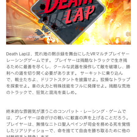
Death Lapは、荒れ地の黙示録を舞台にしたVRマルチプレイヤー
レーシングゲームです。 プレイヤーは残酷なトラックで生き残
るために最善を尽くし、クールな武器を操作して敵を破壊し、勝
利への道を切り開く必要があります。 サーキットに乗り込ん
で、戦士たちよ、ドリフトスタントを披露せよ。狡猾なトラップ
を探索せよ。車の火力と特殊技能をフルに発揮せよ。残酷な荒地
のトラックで、狂気と混沌を楽しめ。
終末的な雰囲気が漂うこのコンバット・レーシング・ゲームで
は、プレイヤーは命がけの戦いに歓喜の声を上げることだろう。
プレイヤーは、無情なニトロ聖人ペインが司会を務める死を覚悟
したリアリティショーで、命を捨てて自由を勝ち取るために他の
対戦相手と競争します。