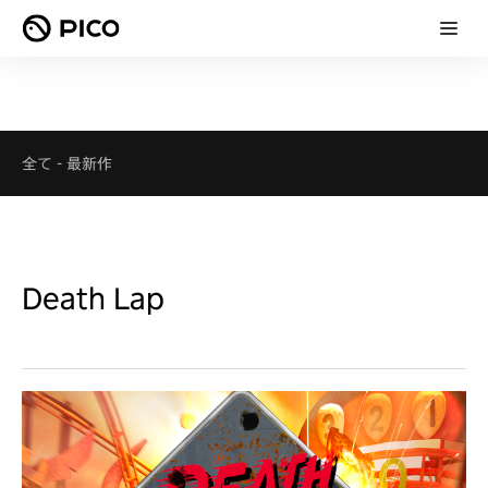
全て
-
最新作
Death Lap