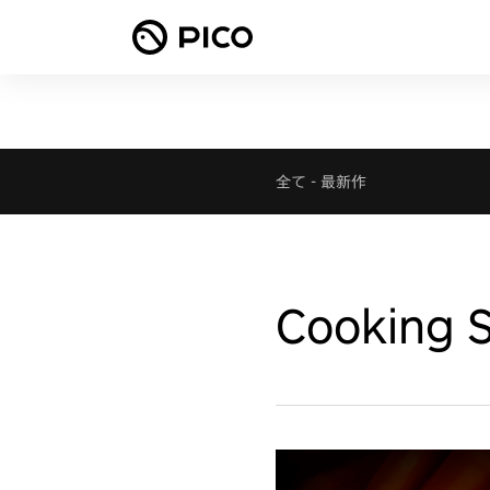
全て
-
最新作
Cooking S