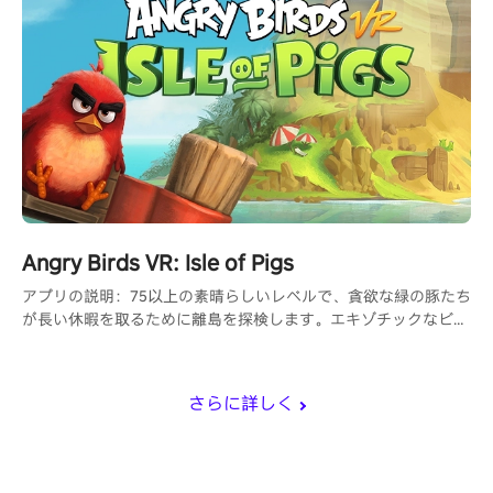
Angry Birds VR: Isle of Pigs
アプリの説明：75以上の素晴らしいレベルで、貪欲な緑の豚たち
が長い休暇を取るために離島を探検します。エキゾチックなビー
チ、険しい崖、雪をかぶった斜面を横切ってパーティーシティに
向かい、彼らの建物を破壊して栄光の星を勝ち取る最もクールな
方法を見つけましょう。
さらに詳しく