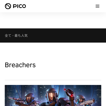
全て
-
最も人気
Breachers