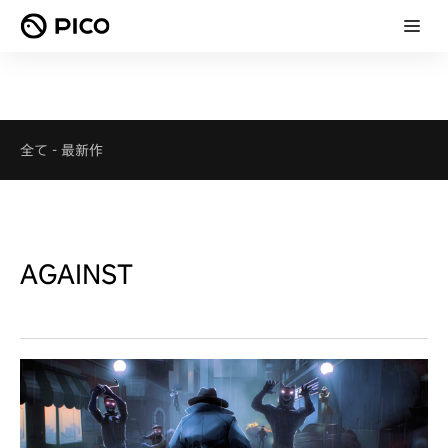
全て
-
最新作
AGAINST