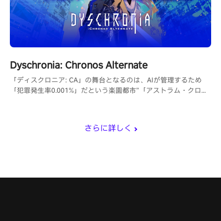
Dyschronia: Chronos Alternate
『ディスクロニア: CA』の舞台となるのは、AIが管理するため
「犯罪発生率0.001%」だという楽園都市”「アストラム・クロー
ズ」。しかしその都市で起こるはずがなかった殺人事件が発生
し。
さらに詳しく