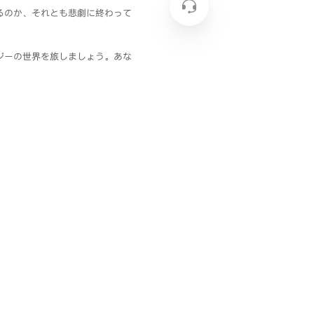
るのか、それとも悲劇に終わって
ジーの世界を旅しましょう。あな
べる豊富な衣装で、あなたのスタ
す。深く潜れば潜るほど、厄介な
の潜在能力を最大限に引き出して
、新しいエリア、宝物、チャレン